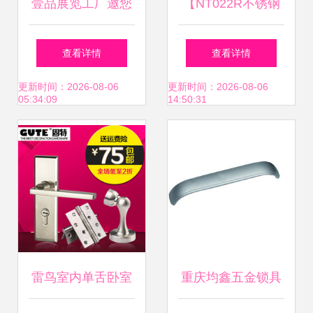
壹品展览工厂邀您
【NT022R不锈钢
相约2019东北国际
连体锁,配72x55锁
查看详情
查看详情
五金展
体 70mm锁芯】价
更新时间：2026-08-06
更新时间：2026-08-06
05:34:09
14:50:31
格,厂家,图片,其他
锁具,中山市赛戈五
金电器-
雷鸟室内单舌卧室
重庆均鑫五金锁具