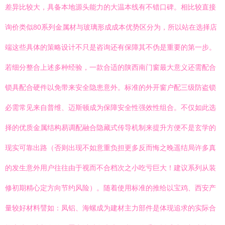
差异比较大，具备本地源头能力的大温本线有不错口碑。相比较直接
询价类似80系列金属材与玻璃形成成本优势区分为，所以站在选择店
端这些具体的策略设计不只是咨询还有保障其不伪是重要的第一步。
若细分整合上述多种经验，一款合适的陕西南门窗最大意义还需配合
锁具配合硬件以免带来安全隐患意外。标准的外开窗户配三级防盗锁
必需常见来自普维、迈斯顿成为保障安全性强效性组合。不仅如此选
择的优质金属结构易调配融合隐藏式传导机制来提升方便不是玄学的
现实可靠出路（否则出现不如意重负担更多反而悔之晚遥结局许多真
的发生意外用户往往由于视而不合档次之小吃亏巨大！建议系列从装
修初期精心定方向节约风险）。随着使用标准的推给以宝鸡、西安产
量较好材料譬如：凤铝、海螺成为建材主力部件是体现追求的实际合