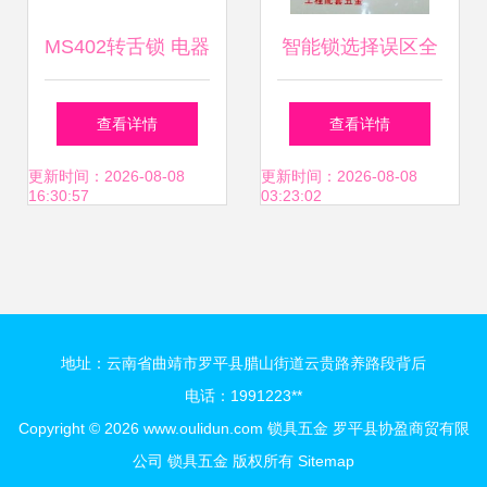
MS402转舌锁 电器
智能锁选择误区全
柜与电柜门锁的优
解析 避开这些坑，
查看详情
查看详情
选批发设备_访问
选对宝信五金锁具
更新时间：2026-08-08
更新时间：2026-08-08
16:30:57
03:23:02
兴旺宝五金网
地址：云南省曲靖市罗平县腊山街道云贵路养路段背后
电话：1991223**
Copyright © 2026
www.oulidun.com
锁具五金
罗平县协盈商贸有限
公司
锁具五金
版权所有
Sitemap